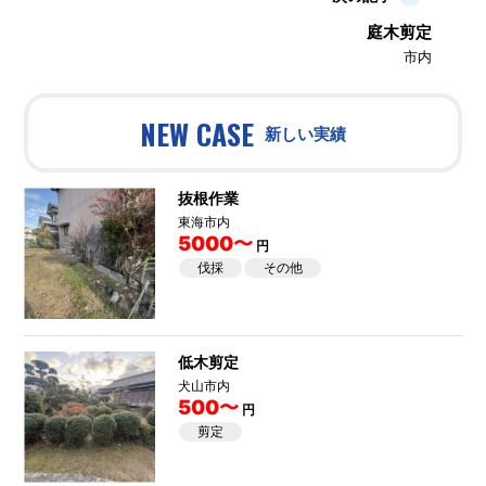
庭木剪定
市内
NEW CASE
新しい実績
抜根作業
東海市内
5000〜
円
伐採
その他
低木剪定
犬山市内
500〜
円
剪定