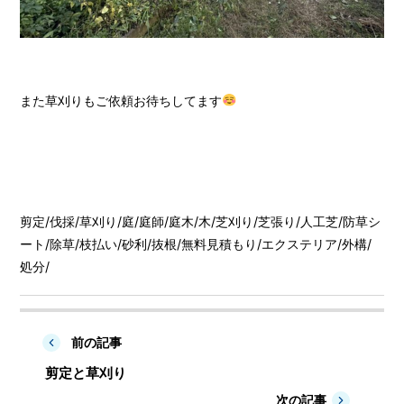
また草刈りもご依頼お待ちしてます
剪定
/
伐採
/
草刈り
/
庭
/
庭師
/
庭木
/
木
/
芝刈り
/
芝張り
/
人工芝
/
防草シ
ート
/
除草
/
枝払い
/
砂利
/
抜根
/
無料見積もり
/
エクステリア
/
外構
/
処分
/
前の記事
剪定と草刈り
次の記事