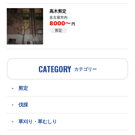
高木剪定
名古屋市内
8000〜
円
剪定
CATEGORY
カテゴリー
-
剪定
-
伐採
-
草刈り・草むしり