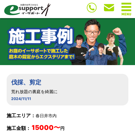
伐採、剪定
荒れ放題の裏庭を綺麗に
2024/11/11
施工エリア：
春日井市内
15000〜
施工金額：
円