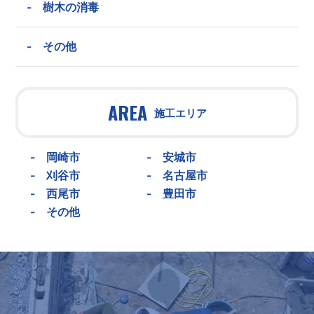
-
樹木の消毒
-
その他
AREA
施工エリア
-
岡崎市
-
安城市
-
刈谷市
-
名古屋市
-
西尾市
-
豊田市
-
その他