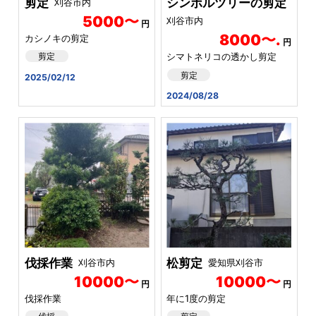
剪定
シンボルツリーの剪定
刈谷市内
5000〜
刈谷市内
円
8000〜.
カシノキの剪定
円
剪定
シマトネリコの透かし剪定
剪定
2025/02/12
2024/08/28
伐採作業
松剪定
刈谷市内
愛知県刈谷市
10000〜
10000〜
円
円
伐採作業
年に1度の剪定