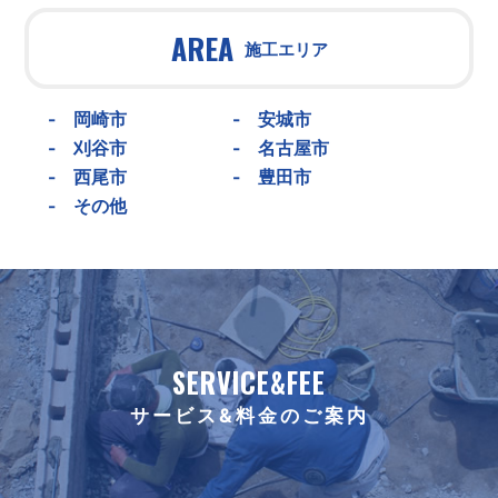
AREA
施工エリア
-
岡崎市
-
安城市
-
刈谷市
-
名古屋市
-
西尾市
-
豊田市
-
その他
SERVICE&FEE
サービス&料金のご案内