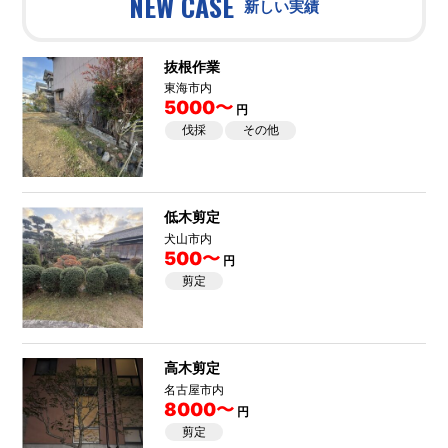
NEW CASE
新しい実績
抜根作業
東海市内
5000〜
円
伐採
その他
低木剪定
犬山市内
500〜
円
剪定
高木剪定
名古屋市内
8000〜
円
剪定