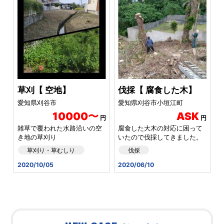
草刈【 空地】
伐採【 腐食した木】
愛知県刈谷市
愛知県刈谷市小垣江町
10000〜
ASK
円
円
雑草で覆われた水路沿いの空
腐食した大木の対応に困って
き地の草刈り
いたので伐採してきました。
草刈り・草むしり
伐採
2020/10/05
2020/06/10