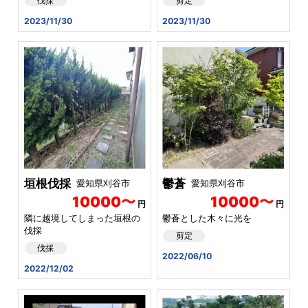
伐採
剪定
2023/11/30
2023/11/30
垣根伐採
鬱蒼
愛知県刈谷市
愛知県刈谷市
10000〜
10000〜
円
円
隣に越境してしまった垣根の
鬱蒼とした木々に光を
伐採
剪定
伐採
2022/06/10
2022/12/02