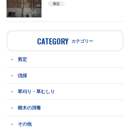
剪定
CATEGORY
カテゴリー
-
剪定
-
伐採
-
草刈り・草むしり
-
樹木の消毒
-
その他