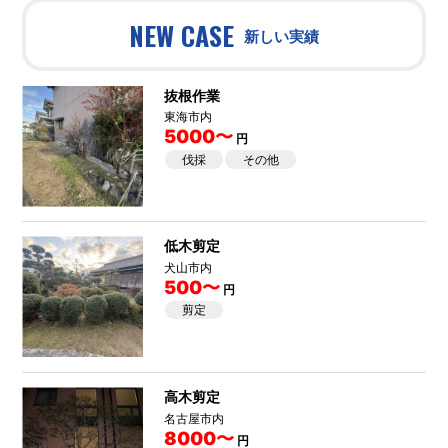
NEW CASE
新しい実績
抜根作業
東海市内
5000〜
円
伐採
その他
低木剪定
犬山市内
500〜
円
剪定
高木剪定
名古屋市内
8000〜
円