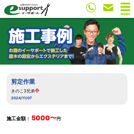
剪定作業
きのこ3兄弟
2024/11/07
5000〜
施工金額：
円