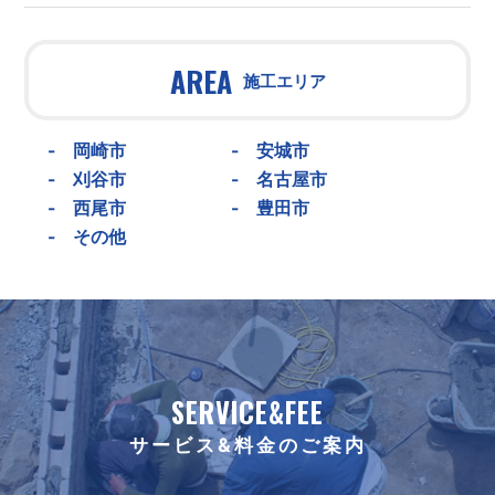
AREA
施工エリア
-
岡崎市
-
安城市
-
刈谷市
-
名古屋市
-
西尾市
-
豊田市
-
その他
SERVICE&FEE
サービス&料金のご案内