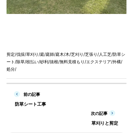
剪定
/
伐採
/
草刈り
/
庭
/
庭師
/
庭木
/
木
/
芝刈り
/
芝張り
/
人工芝
/
防草シ
ート
/
除草
/
枝払い
/
砂利
/
抜根
/
無料見積もり
/
エクステリア
/
外構
/
処分
/
前の記事
防草シート工事
次の記事
草刈りと剪定