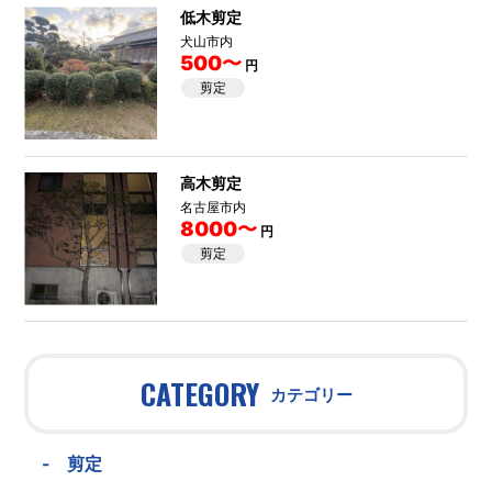
低木剪定
犬山市内
500〜
円
剪定
高木剪定
名古屋市内
8000〜
円
剪定
CATEGORY
カテゴリー
-
剪定