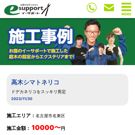
高木シマトネリコ
ドデカネリコをスッキリ剪定
2023/11/30
施工エリア：
名古屋市名東区
10000〜
施工金額：
円