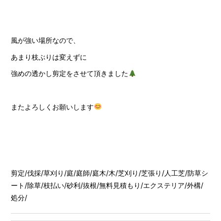
風が強い場所なので、
あまり枝ぶりは変えずに
強めの透かし剪定をさせて頂きました
またよろしくお願いします
剪定
/
伐採
/
草刈り
/
庭
/
庭師
/
庭木
/
木
/
芝刈り
/
芝張り
/
人工芝
/
防草シ
ート
/
除草
/
枝払い
/
砂利
/
抜根
/
無料見積もり
/
エクステリア
/
外構
/
処分
/