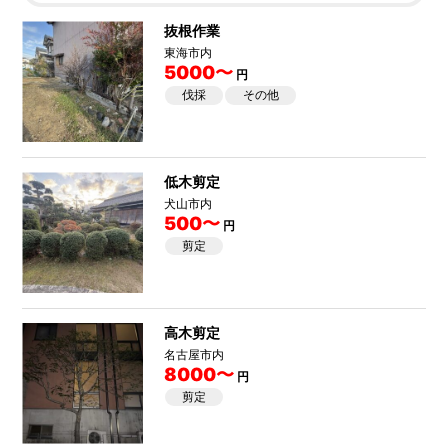
抜根作業
東海市内
5000〜
円
伐採
その他
低木剪定
犬山市内
500〜
円
剪定
高木剪定
名古屋市内
8000〜
円
剪定