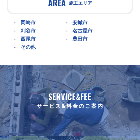
AREA
施工エリア
-
岡崎市
-
安城市
-
刈谷市
-
名古屋市
-
西尾市
-
豊田市
-
その他
SERVICE&FEE
サービス&料金のご案内