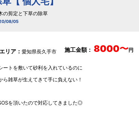
除草【 個人宅】
木の剪定と下草の除草
20/08/05
8000〜
施工金額：
円
エリア：
愛知県長久手市
シートを敷いて砂利を入れているのに
から雑草が生えてきて手に負えない！
SOSを頂いたので対応してきました◎