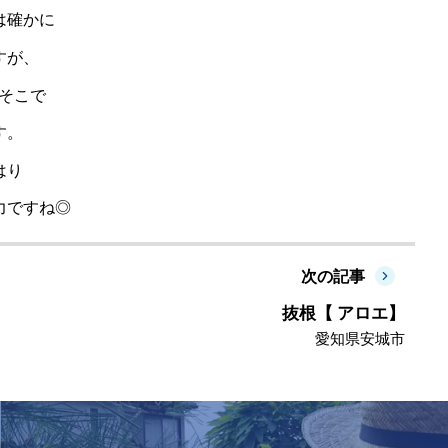
は確かに
すが、
そこで
す。
はり
力ですね◎
次の記事
抜根【 アロエ】
愛知県安城市