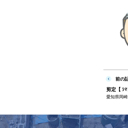
前の
剪定【 ｼﾏ
愛知県岡崎