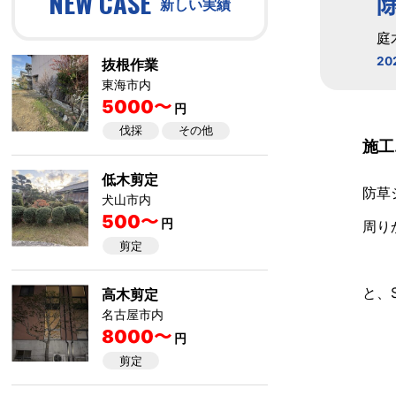
NEW CASE
新しい実績
庭
20
抜根作業
東海市内
5000〜
円
伐採
その他
施工
低木剪定
防草
犬山市内
500〜
円
周り
剪定
と、
高木剪定
名古屋市内
8000〜
円
剪定