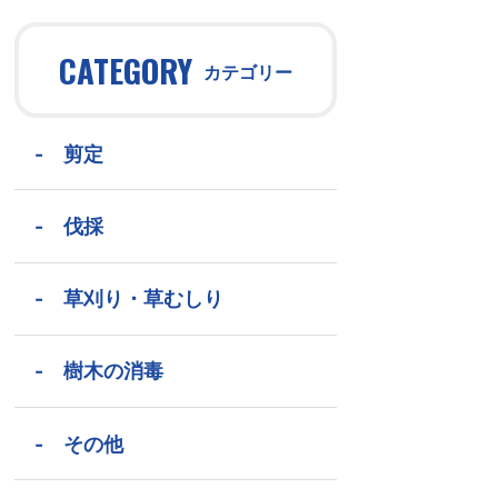
CATEGORY
カテゴリー
-
剪定
-
伐採
-
草刈り・草むしり
-
樹木の消毒
-
その他